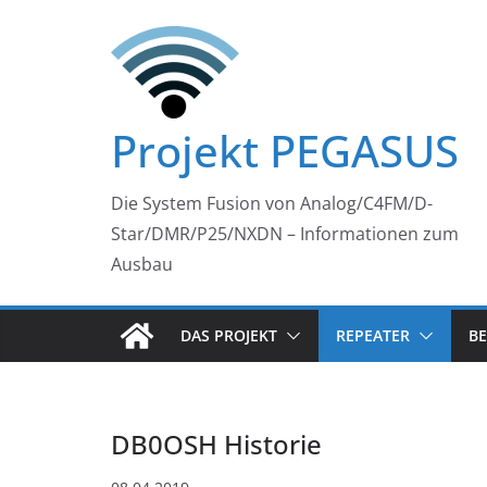
Zum
Inhalt
springen
Projekt PEGASUS
Die System Fusion von Analog/C4FM/D-
Star/DMR/P25/NXDN – Informationen zum
Ausbau
DAS PROJEKT
REPEATER
BE
DB0OSH Historie