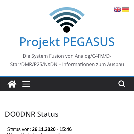
Zum
Inhalt
springen
Projekt PEGASUS
Die System Fusion von Analog/C4FM/D-
Star/DMR/P25/NXDN – Informationen zum Ausbau
DO0DNR Status