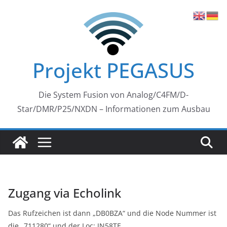
Zum
Inhalt
springen
Projekt PEGASUS
Die System Fusion von Analog/C4FM/D-
Star/DMR/P25/NXDN – Informationen zum Ausbau
Zugang via Echolink
Das Rufzeichen ist dann „DB0BZA“ und die Node Nummer ist
die „711280“ und der Loc: JN58TE